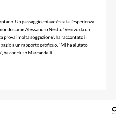
lontano. Un passaggio chiave è stata l’esperienza
l mondo come Alessandro Nesta. “Venivo da un
sta provai molta soggezione”, ha raccontato il
 spazio a un rapporto proficuo. “Mi ha aiutato
a”, ha concluso Marcandalli.
C