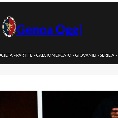
Genoa Oggi
OCIETÀ
PARTITE
CALCIOMERCATO
GIOVANILI
SERIE A