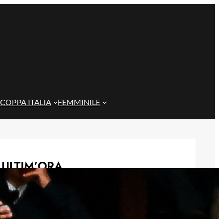
COPPA ITALIA
FEMMINILE
ULTIM’ORA
Scontri tra tifoserie a Genova:
spranghe e bastoni nei vicoli prima
del Trofeo Spagnolo