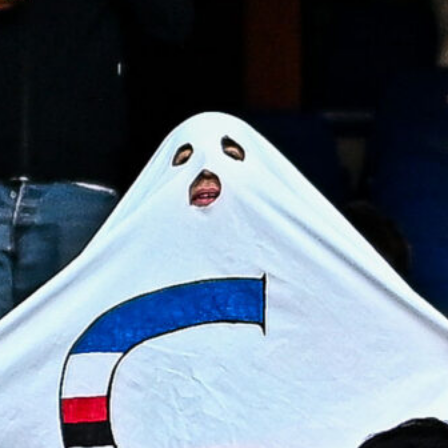
8 Agosto 2026
Genoa su Cheddira: duello con il
Cagliari per l’attaccante del Napoli
8 Agosto 2026
Gudmundsson può lasciare la
Fiorentina: il Genoa osserva, ritorno
possibile?
8 Agosto 2026