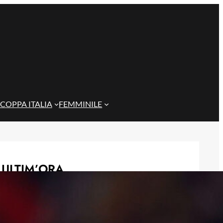
COPPA ITALIA
FEMMINILE
ULTIM’ORA
Corsa a tre per Piccoli, il Bologna
prova a superare il Genoa con
un’offerta definitiva