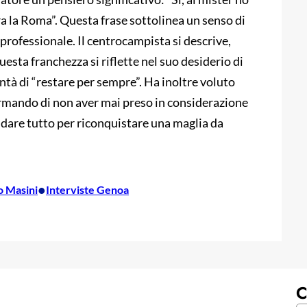
ra la Roma”. Questa frase sottolinea un senso di
professionale. Il centrocampista si descrive,
uesta franchezza si riflette nel suo desiderio di
tà di “restare per sempre”. Ha inoltre voluto
fermando di non aver mai preso in considerazione
 a dare tutto per riconquistare una maglia da
•
o Masini
Interviste Genoa
C