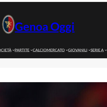
Genoa Oggi
OCIETÀ
PARTITE
CALCIOMERCATO
GIOVANILI
SERIE A