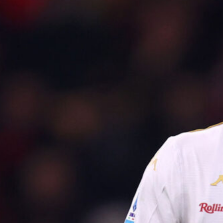
7 Agosto 2026
Sow è del Genoa, un centrocampista
da 4 milioni per De Rossi
7 Agosto 2026
Rientra Østigård, il Genoa prepara il
trittico di sfide al Ferraris
6 Agosto 2026