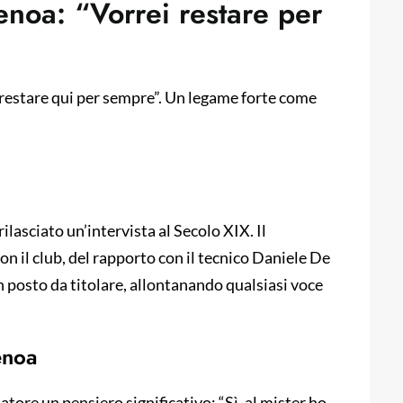
noa: “Vorrei restare per
 restare qui per sempre”. Un legame forte come
lasciato un’intervista al Secolo XIX. Il
n il club, del rapporto con il tecnico Daniele De
n posto da titolare, allontanando qualsiasi voce
enoa
atore un pensiero significativo: “Sì, al mister ho