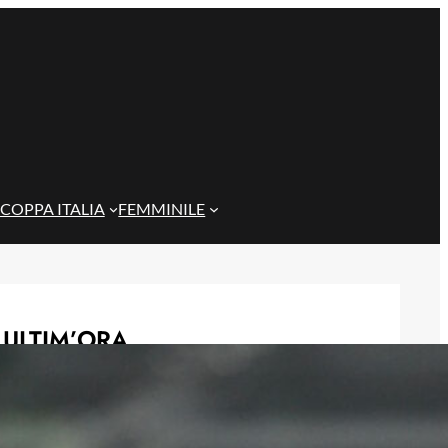
COPPA ITALIA
FEMMINILE
ULTIM’ORA
Vogliacco lascia il Genoa: ufficiale la
cessione alla Cremonese
6 Agosto 2026