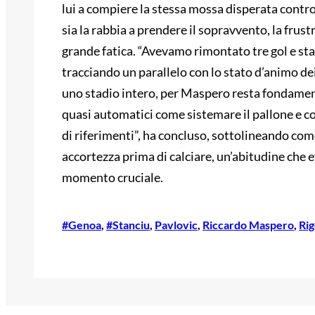
lui a compiere la stessa mossa disperata contr
sia la rabbia a prendere il sopravvento, la frus
grande fatica. “Avevamo rimontato tre gol e sta
tracciando un parallelo con lo stato d’animo de
uno stadio intero, per Maspero resta fondament
quasi automatici come sistemare il pallone e co
di riferimenti”, ha concluso, sottolineando co
accortezza prima di calciare, un’abitudine che
momento cruciale.
#Genoa
, 
#Stanciu
, 
Pavlovic
, 
Riccardo Maspero
, 
Ri