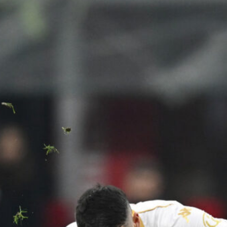
Genoa, al Ferraris il Deportivo A
Coruña: nuovo nome e ritorno nella
Liga
6 Agosto 2026
Contenzioso Genoa-Preziosi, il
Tribunale di Milano dà ragione all’ex
patron
6 Agosto 2026