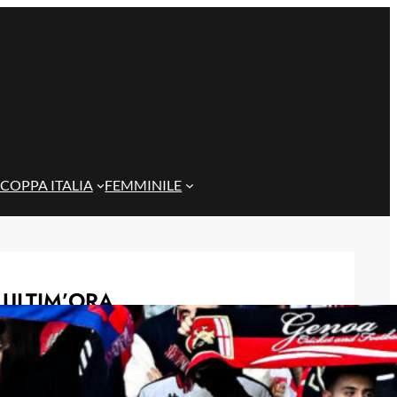
COPPA ITALIA
FEMMINILE
ULTIM’ORA
Genoa, condanna del Tribunale:
dovrà pagare 8 milioni di euro a
Preziosi