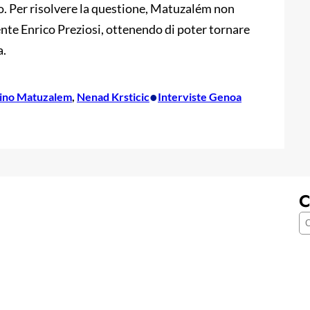
. Per risolvere la questione, Matuzalém non
ente Enrico Preziosi, ottenendo di poter tornare
a.
•
lino Matuzalem
, 
Nenad Krsticic
Interviste Genoa
C
C
e
r
c
a