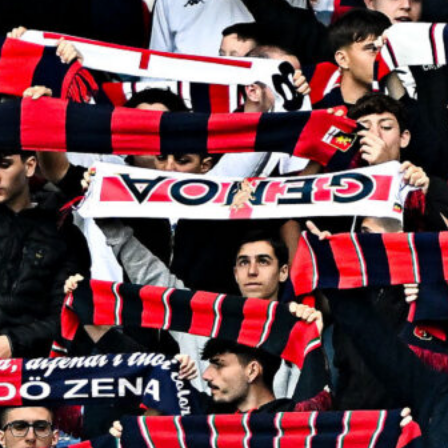
6 Agosto 2026
Vogliacco lascia il Genoa: ufficiale la
cessione alla Cremonese
6 Agosto 2026
Genoa, al Ferraris il Deportivo A
Coruña: nuovo nome e ritorno nella
Liga
6 Agosto 2026