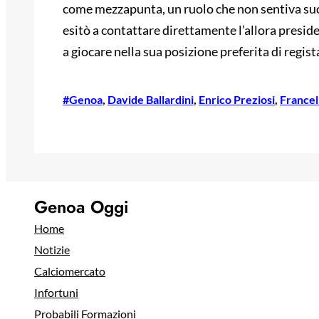
come mezzapunta, un ruolo che non sentiva suo
esitò a contattare direttamente l’allora presid
a giocare nella sua posizione preferita di regist
#Genoa
, 
Davide Ballardini
, 
Enrico Preziosi
, 
France
Genoa Oggi
Home
Notizie
Calciomercato
Infortuni
Probabili Formazioni