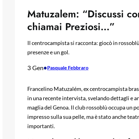
Matuzalem: “Discussi con 
chiamai Preziosi…”
Il centrocampista si racconta: giocò in rossob
presenze e un gol.
3 Gen
•
Pasquale Febbraro
Francelino Matuzalém, ex centrocampista brasili
in una recente intervista, svelando dettagli e a
maglia del Genoa. Il club rossoblù occupa un pos
impresso sulla sua pelle, ma è stato anche teat
importanti.