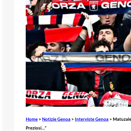
Home
>
Notizie Genoa
>
Interviste Genoa
>
Matuzalem
Preziosi…”