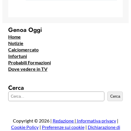
Genoa Oggi
Home
Notizie
Calciomercato
Infortuni
Probabili Formazioni
Dove vedere in TV
Cerca
C
Cerca
e
r
c
a
Copyright © 2026 |
Redazione
|
Informativa privacy
|
Cookie Policy
|
Preferenze sui cookie
|
Dichiarazione di