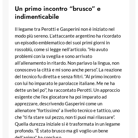
Un primo incontro “brusco” e
indimenticabile
Il legame tra Perotti e Gasperini non è iniziato nel
modo più sereno. L’attaccante argentino ha ricordato
un episodio emblematico dei suoi primi giorni in
rossoblù, come si legge nell’articolo. “Ho avuto
problemi con la sveglia e sono arrivato
all’allenamento in ritardo. Non parlavo la lingua, non
conoscevo la città e mi sono anche perso”. La reazione
del tecnico fu diretta e senza filtri. “Al primo incontro
con lui ho imparato le parolacce italiane. Me ne ha
dette un bel po’”, ha raccontato Perotti. Un approccio
esigente che l’ex giocatore ha poi imparato ad
apprezzare, descrivendo Gasperini come un
allenatore “fortissimo” a livello tecnico e tattico, uno
che “ti fa stare sul pezzo, non ti puoi mai rilassare”.
Quella durezza iniziale si è trasformata in un legame
profondo. “È stato brusco ma gli voglio un bene
dell’anima”, ha concluso.