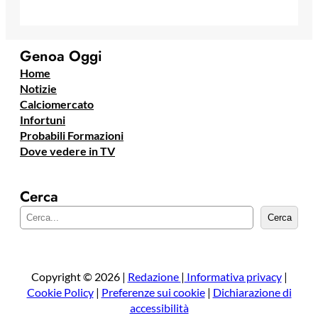
Genoa Oggi
Home
Notizie
Calciomercato
Infortuni
Probabili Formazioni
Dove vedere in TV
Cerca
C
Cerca
e
r
c
a
Copyright © 2026 |
Redazione
|
Informativa privacy
|
Cookie Policy
|
Preferenze sui cookie
|
Dichiarazione di
accessibilità