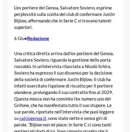
L’ex portiere del Genoa, Salvatore Soviero, esprime
perplessità sulla scelta del club di confermare Justin
Bijlow, affermando che in Serie C si trovano talenti
superiori.
Redazione
6 Giu
•
Una critica diretta arriva dall’ex portiere del Genoa,
Salvatore Soviero, riguardo la gestione della porta
rossoblù. In un’intervista rilasciata a Nicolò Schira,
Soviero ha espresso il suo dissenso per la decisione
della società di confermare Justin Bijlow. Il club ha
infatti esercitato l’opzione di riscatto per il portiere
olandese, prolungando il suo contratto fino al 2029.
Questa mossa non ha convinto l’ex numero uno del
Grifone, che ha manifestato tutto il suo stupore. Le
sue parole, riportate nell’intervista che puoi leggere
su
calciogenoa.it
, sono state nette e senza giri di
parole. “Bijlow non mi piace: in Serie C ci sono tanti
portieri più forti di lui. Sono rimasto stupito che il