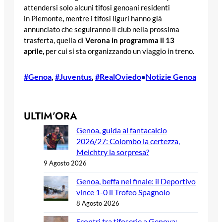
attendersi solo alcuni tifosi genoani residenti
in Piemonte
,
mentre i tifosi liguri hanno già
annunciato che seguiranno il club nella prossima
trasferta, quella di
Verona in programma il 13
aprile,
per cui si sta organizzando un viaggio in treno.
#Genoa
, 
#Juventus
, 
#RealOviedo
Notizie Genoa
•
ULTIM’ORA
Genoa, guida al fantacalcio
2026/27: Colombo la certezza,
Meichtry la sorpresa?
9 Agosto 2026
Genoa, beffa nel finale: il Deportivo
vince 1-0 il Trofeo Spagnolo
8 Agosto 2026
Scontri tra tifoserie a Genova: