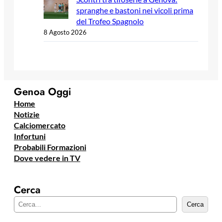
spranghe e bastoni nei vicoli prima
del Trofeo Spagnolo
8 Agosto 2026
Genoa Oggi
Home
Notizie
Calciomercato
Infortuni
Probabili Formazioni
Dove vedere in TV
Cerca
C
Cerca
e