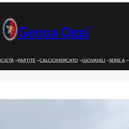
Genoa Oggi
OCIETÀ
PARTITE
CALCIOMERCATO
GIOVANILI
SERIE A