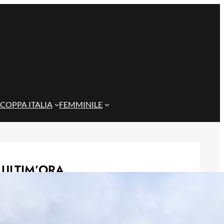
COPPA ITALIA
FEMMINILE
ULTIM’ORA
Genoa in lutto: è scomparso l’ex
allenatore Pippo Marchioro
6 Agosto 2026