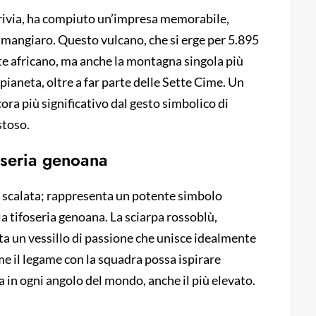
rivia, ha compiuto un’impresa memorabile,
limangiaro. Questo vulcano, che si erge per 5.895
nte africano, ma anche la montagna singola più
 pianeta, oltre a far parte delle Sette Cime. Un
cora più significativo dal gesto simbolico di
stoso.
foseria genoana
ce scalata; rappresenta un potente simbolo
la tifoseria genoana. La sciarpa rossoblù,
ta un vessillo di passione che unisce idealmente
me il legame con la squadra possa ispirare
 in ogni angolo del mondo, anche il più elevato.