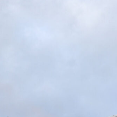
Ostiamare, Alberto De Rossi è il
nuovo presidente: Daniele mantiene
la proprietà del club
6 Agosto 2026
Genoa, condanna del Tribunale:
dovrà pagare 8 milioni di euro a
Preziosi
6 Agosto 2026