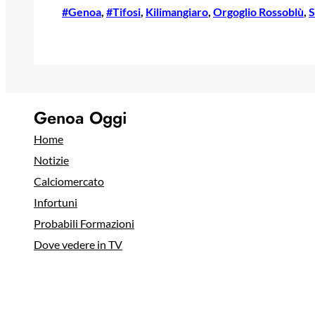
#Genoa
, 
#Tifosi
, 
Kilimangiaro
, 
Orgoglio Rossoblù
, 
S
Genoa Oggi
Home
Notizie
Calciomercato
Infortuni
Probabili Formazioni
Dove vedere in TV