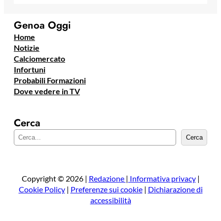
Genoa Oggi
Home
Notizie
Calciomercato
Infortuni
Probabili Formazioni
Dove vedere in TV
Cerca
C
Cerca
e
r
c
a
Copyright © 2026 |
Redazione
|
Informativa privacy
|
Cookie Policy
|
Preferenze sui cookie
|
Dichiarazione di
accessibilità