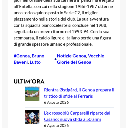
più memorabile della sua carriera in panchina è legato
all’Entella, con cui nella stagione 1986-1987 ottenne
uno storico quinto posto in Serie C2, il miglior
piazzamento nella storia del club. La sua avventura
con la squadra biancoceleste si concluse nel 1988,
seguita da un breve ritorno nel 1993-94. Con la sua
scomparsa, il calcio ligure e italiano perde una figura
di grande spessore umano e professionale.
#Genoa
, 
Bruno
Notizie Genoa
, 
Vecchie
•
Baveni
, 
Lutto
Glorie del Genoa
ULTIM’ORA
Rientra Østigård, il Genoa prepara il
trittico di sfide al Ferraris
6 Agosto 2026
L’ex rossoblù Carparelli riparte dal
Cisano: nuova sfida a 50 anni
6 Agosto 2026