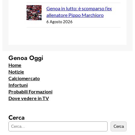
Genoa in lutto: è scomparso l’ex
allenatore Pippo Marchioro
6 Agosto 2026
Genoa Oggi
Home
Notizie
Calciomercato
Infortuni
Probabili Formazioni
Dove vedere in TV
Cerca
C
Cerca
e