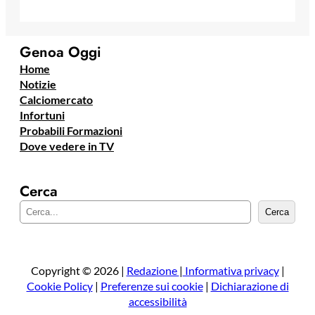
Genoa Oggi
Home
Notizie
Calciomercato
Infortuni
Probabili Formazioni
Dove vedere in TV
Cerca
C
Cerca
e
r
c
a
Copyright © 2026 |
Redazione
|
Informativa privacy
|
Cookie Policy
|
Preferenze sui cookie
|
Dichiarazione di
accessibilità