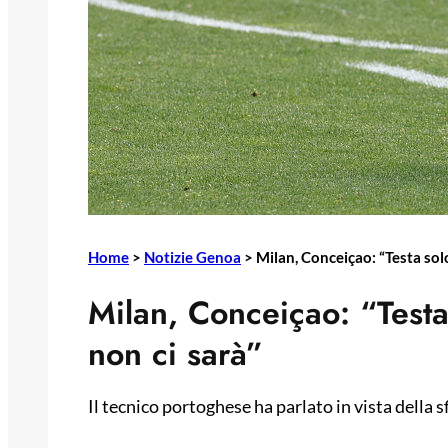
Home
>
Notizie Genoa
>
Milan, Conceiçao: “Testa sol
Milan, Conceiçao: “Test
non ci sarà”
Il tecnico portoghese ha parlato in vista della