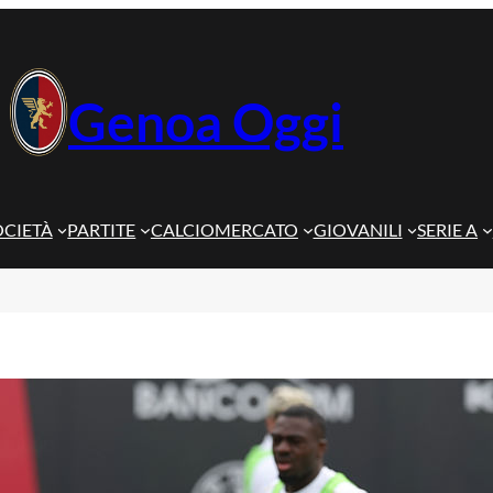
Genoa Oggi
OCIETÀ
PARTITE
CALCIOMERCATO
GIOVANILI
SERIE A