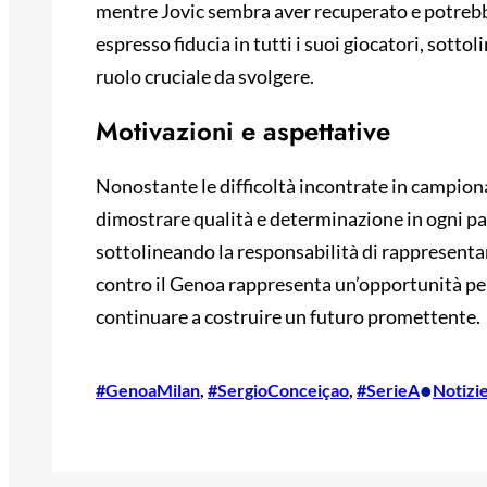
mentre Jovic sembra aver recuperato e potrebb
espresso fiducia in tutti i suoi giocatori, sot
ruolo cruciale da svolgere.
Motivazioni e aspettative
Nonostante le difficoltà incontrate in campion
dimostrare qualità e determinazione in ogni par
sottolineando la responsabilità di rappresentar
contro il Genoa rappresenta un’opportunità per
continuare a costruire un futuro promettente.
•
#GenoaMilan
, 
#SergioConceiçao
, 
#SerieA
Notizi