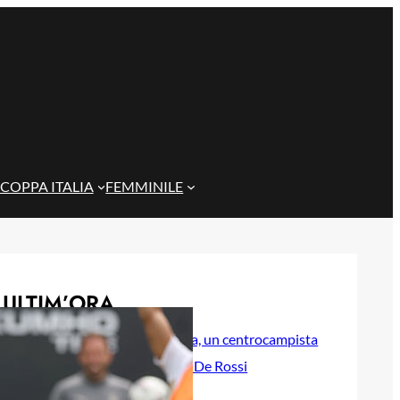
COPPA ITALIA
FEMMINILE
ULTIM’ORA
Sow è del Genoa, un centrocampista
da 4 milioni per De Rossi
7 Agosto 2026