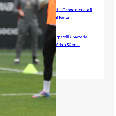
Rientra Østigård, il Genoa prepara il
trittico di sfide al Ferraris
6 Agosto 2026
L’ex rossoblù Carparelli riparte dal
Cisano: nuova sfida a 50 anni
6 Agosto 2026