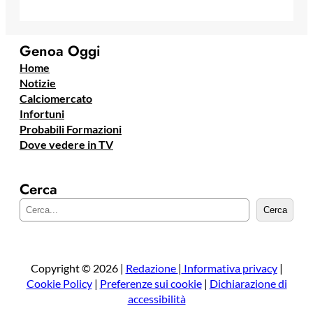
Genoa Oggi
Home
Notizie
Calciomercato
Infortuni
Probabili Formazioni
Dove vedere in TV
Cerca
C
Cerca
e
r
c
a
Copyright © 2026 |
Redazione
|
Informativa privacy
|
Cookie Policy
|
Preferenze sui cookie
|
Dichiarazione di
accessibilità