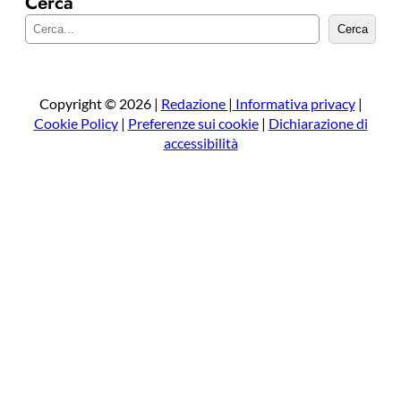
Cerca
C
Cerca
e
r
c
a
Copyright © 2026 |
Redazione
|
Informativa privacy
|
Cookie Policy
|
Preferenze sui cookie
|
Dichiarazione di
accessibilità