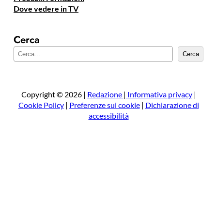
Dove vedere in TV
Cerca
C
Cerca
e
r
c
a
Copyright © 2026 |
Redazione
|
Informativa privacy
|
Cookie Policy
|
Preferenze sui cookie
|
Dichiarazione di
accessibilità