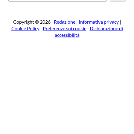
e
r
c
a
Copyright © 2026 |
Redazione
|
Informativa privacy
|
Cookie Policy
|
Preferenze sui cookie
|
Dichiarazione di
accessibilità