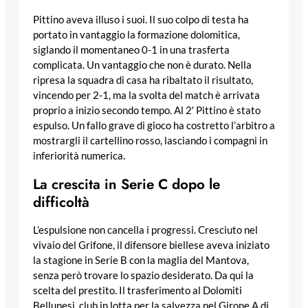
Pittino aveva illuso i suoi. Il suo colpo di testa ha
portato in vantaggio la formazione dolomitica,
siglando il momentaneo 0-1 in una trasferta
complicata. Un vantaggio che non è durato. Nella
ripresa la squadra di casa ha ribaltato il risultato,
vincendo per 2-1, ma la svolta del match è arrivata
proprio a inizio secondo tempo. Al 2′ Pittino è stato
espulso. Un fallo grave di gioco ha costretto l’arbitro a
mostrargli il cartellino rosso, lasciando i compagni in
inferiorità numerica.
La crescita in Serie C dopo le
difficoltà
L’espulsione non cancella i progressi. Cresciuto nel
vivaio del Grifone, il difensore biellese aveva iniziato
la stagione in Serie B con la maglia del Mantova,
senza però trovare lo spazio desiderato. Da qui la
scelta del prestito. Il trasferimento al Dolomiti
Bellunesi, club in lotta per la salvezza nel Girone A di