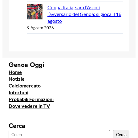
Coppa Italia, sarà l’Ascoli
l’avversario del Genoa: si gioca il 16
agosto
9 Agosto 2026
Genoa Oggi
Home
Notizie
Calciomercato
Infortuni
Probabili Formazioni
Dove vedere in TV
Cerca
C
Cerca