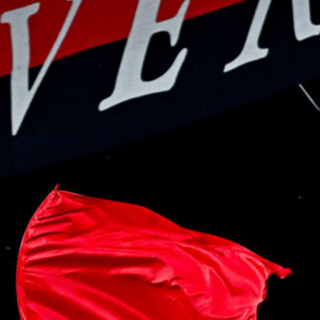
5 Agosto 2026
Dieci gol subiti dal Bournemouth: un
campanello d’allarme per il Genoa di
De Rossi
5 Agosto 2026
Genoa, spunta Walid Cheddira per
l’attacco: l’attaccante del Napoli è
stato proposto al club rossoblù
5 Agosto 2026