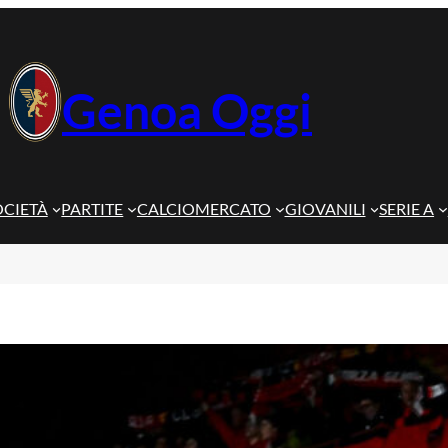
Genoa Oggi
OCIETÀ
PARTITE
CALCIOMERCATO
GIOVANILI
SERIE A