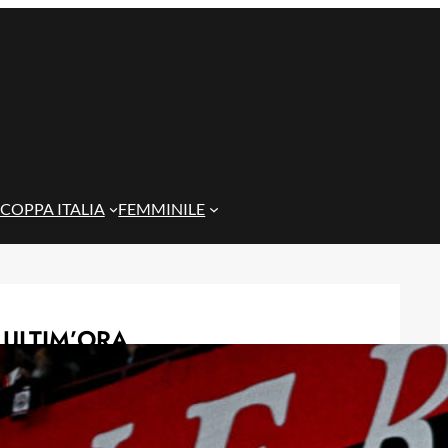
COPPA ITALIA
FEMMINILE
ULTIM’ORA
Genoa, una nuova pista per
l’attacco: si valuta Daniel Jebbison
del Bournemouth