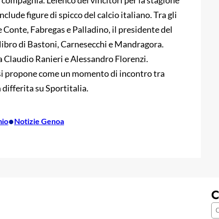
 compagnia. L’elenco dei vincitori per la stagione
lude figure di spicco del calcio italiano. Tra gli
 Conte, Fabregas e Palladino, il presidente del
alibro di Bastoni, Carnesecchi e Mandragora.
a Claudio Ranieri e Alessandro Florenzi.
, si propone come un momento di incontro tra
 differita su Sportitalia.
•
io
Notizie Genoa
C
C