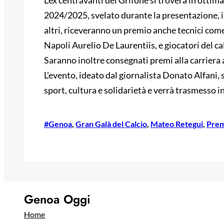
L’ex centravanti del Grifone si troverà in ottima
2024/2025, svelato durante la presentazione, inc
altri, riceveranno un premio anche tecnici come
Napoli Aurelio De Laurentiis, e giocatori del c
Saranno inoltre consegnati premi alla carriera 
L’evento, ideato dal giornalista Donato Alfani
sport, cultura e solidarietà e verrà trasmesso in
#Genoa
, 
Gran Galà del Calcio
, 
Mateo Retegui
, 
Prem
Genoa Oggi
Home