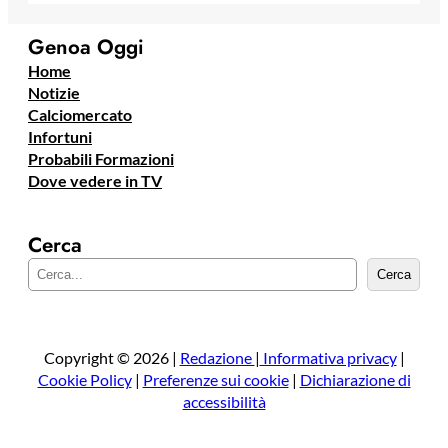
Genoa Oggi
Home
Notizie
Calciomercato
Infortuni
Probabili Formazioni
Dove vedere in TV
Cerca
C
Cerca
e
r
c
a
Copyright © 2026 |
Redazione
|
Informativa privacy
|
Cookie Policy
|
Preferenze sui cookie
|
Dichiarazione di
accessibilità