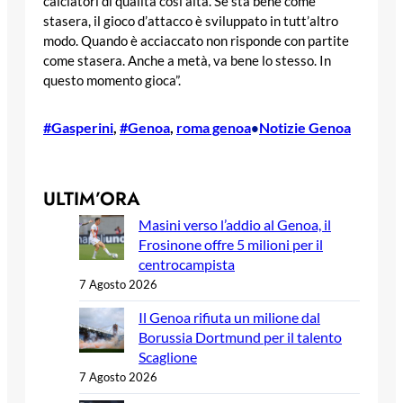
calciatori di qualità così alta. Se sta bene come
stasera, il gioco d’attacco è sviluppato in tutt’altro
modo. Quando è acciaccato non risponde con partite
come stasera. Anche a metà, va bene lo stesso. In
questo momento gioca”.
#Gasperini
, 
#Genoa
, 
roma genoa
Notizie Genoa
•
ULTIM’ORA
Masini verso l’addio al Genoa, il
Frosinone offre 5 milioni per il
centrocampista
7 Agosto 2026
Il Genoa rifiuta un milione dal
Borussia Dortmund per il talento
Scaglione
7 Agosto 2026