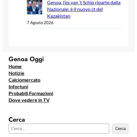
Genoa, l’ex van ’t Schip riparte dalla
Nazionale: è il nuovo ct del
Kazakistan
7 Agosto 2026
Genoa Oggi
Home
Notizie
Calciomercato
Infortuni
Probabili Formazioni
Dove vedere in TV
Cerca
C
Cerca
e