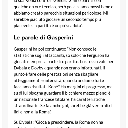
la sua Roma contro il Genoa: “Siamo partiti con
qualche errore tecnico, però poi ci siamo mossi bene e
abbiamo creato parecchie situazioni pericolose. Mi
sarebbe piaciuto giocare un secondo tempo più
piacevole, la partita è un po’ scaduta”.
Le parole di Gasperini
Gasperini ha poi continuato: “Non conosco le
statistiche sugli attaccanti, so solo che Ferguson ha
giocato sempre, a parte tre partite. Lo stesso vale per
Dybala e Dovbyk quando non erano infortunati. Il
punto è fare delle prestazioni senza sbagliare
atteggiamenti e intensità, quando andiamo forte
facciamo risultati. Koné? Ha margini di progresso, ma
su di lui bisogna guardare il bicchiere mezzo pieno: è
un nazionale francese titolare, ha caratteristiche
straordinarie. Se fa anche gol, sarebbe già verso altri
lidi e non alla Roma”.
Su Dybala: “Gioca a prescindere, la Roma non ha