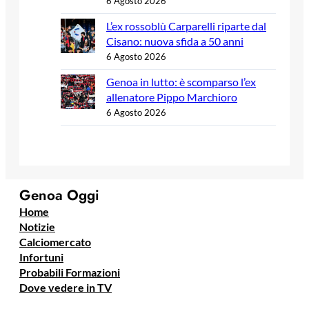
6 Agosto 2026
L’ex rossoblù Carparelli riparte dal
Cisano: nuova sfida a 50 anni
6 Agosto 2026
Genoa in lutto: è scomparso l’ex
allenatore Pippo Marchioro
6 Agosto 2026
Genoa Oggi
Home
Notizie
Calciomercato
Infortuni
Probabili Formazioni
Dove vedere in TV