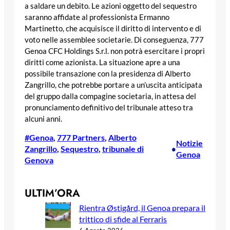
a saldare un debito. Le azioni oggetto del sequestro
saranno affidate al professionista Ermanno
Martinetto, che acquisisce il diritto di intervento e di
voto nelle assemblee societarie. Di conseguenza, 777
Genoa CFC Holdings S.r.l. non potrà esercitare i propri
diritti come azionista. La situazione apre a una
possibile transazione con la presidenza di Alberto
Zangrillo, che potrebbe portare a un’uscita anticipata
del gruppo dalla compagine societaria, in attesa del
pronunciamento definitivo del tribunale atteso tra
alcuni anni.
#Genoa
, 
777 Partners
, 
Alberto
Notizie
Zangrillo
, 
Sequestro
, 
tribunale di
•
Genoa
Genova
ULTIM’ORA
Rientra Østigård, il Genoa prepara il
trittico di sfide al Ferraris