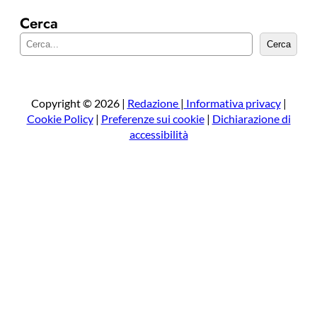
Cerca
C
Cerca
e
r
c
a
Copyright © 2026 |
Redazione
|
Informativa privacy
|
Cookie Policy
|
Preferenze sui cookie
|
Dichiarazione di
accessibilità