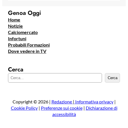
Genoa Oggi
Home
Notizie
Calciomercato
Infortuni
Probabili Formazioni
Dove vedere in TV
Cerca
C
Cerca
e
r
c
a
Copyright © 2026 |
Redazione
|
Informativa privacy
|
Cookie Policy
|
Preferenze sui cookie
|
Dichiarazione di
accessibilità