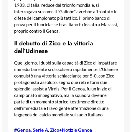
1983. L’Italia, reduce dal trionfo mondiale, si
interrogava su come il “Galinho” avrebbe affrontato le
difese del campionato più tattico. Il primo banco di
prova per il fuoriclasse brasiliano fu fissato a Marassi,
proprio contro il Genoa.
Il debutto di Zico e la vittoria
dell’Udinese
Quel giorno, i dubbi sulla capacità di Zico di impattare
immediatamente si dissolsero rapidamente. L’Udinese
conquistò una vittoria schiacciante per 5-0, con Zico
protagonista assoluto: segnò due reti e fornì due
splendidi assist a Virdis. Per il Genoa, fu un inizio di
campionato impegnativo, ma la squadra divenne
parte di un momento storico, testimone diretto
dell’immediata e travolgente affermazione di una
leggenda del calcio mondiale sul suolo italiano.
#Genoa
, 
Serie A
, 
Zico
Notizie Genoa
•