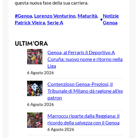
questa nuova fase della sua carriera.
#Genoa
, 
Lorenzo Venturino
, 
Maturità
, 
Notizie
•
Patrick Vieira
, 
Serie A
Genoa
ULTIM’ORA
Genoa, al Ferraris il Deportivo A
Coruña: nuovo nome e ritorno nella
Liga
6 Agosto 2026
Contenzioso Genoa-Preziosi, il
Tribunale di Milano dà ragione all’ex
patron
6 Agosto 2026
Marroccu riparte dalla Reggiana: il
ricordo della salvezza con il Genoa
6 Agosto 2026