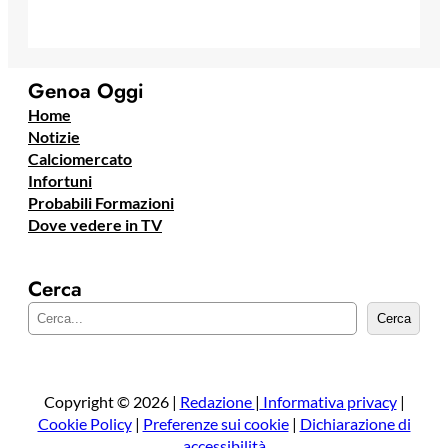
Genoa Oggi
Home
Notizie
Calciomercato
Infortuni
Probabili Formazioni
Dove vedere in TV
Cerca
C
Cerca
e
r
c
a
Copyright © 2026 |
Redazione
|
Informativa privacy
|
Cookie Policy
|
Preferenze sui cookie
|
Dichiarazione di
accessibilità