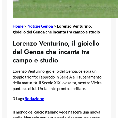
Home
>
Notizie Genoa
>
Lorenzo Venturino, il
gioiello del Genoa che incanta tra campo e studio
Lorenzo Venturino, il gioiello
del Genoa che incanta tra
campo e studio
Lorenzo Venturino, gioiello del Genoa, celebra un
doppio trionfo: l’approdo in Serie A e il superamento
della maturità. Il Secolo XIX lo esalta, mentre Vieira
punta su di lui. Un talento pronto a brillare.
Redazione
3 Lug
•
Il mondo del calcio italiano vede nascere una nuova
stella. Non solo per le sue doti sul campo, ma anche