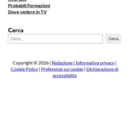
Probabili Formazioni
Dove vedere in TV
Cerca
C
Cerca
e
r
c
a
Copyright © 2026 |
Redazione
|
Informativa privacy
|
Cookie Policy
|
Preferenze sui cookie
|
Dichiarazione di
accessibilità