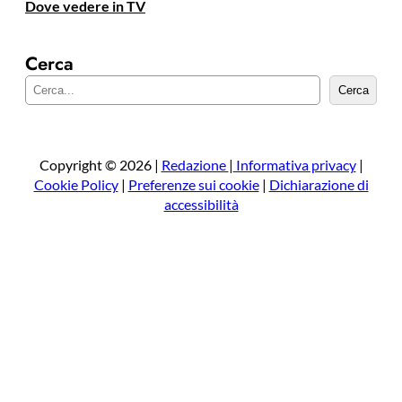
Dove vedere in TV
Cerca
C
Cerca
e
r
c
a
Copyright © 2026 |
Redazione
|
Informativa privacy
|
Cookie Policy
|
Preferenze sui cookie
|
Dichiarazione di
accessibilità