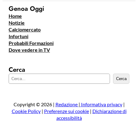
Genoa Oggi
Home
Notizie
Calciomercato
Infortuni
Probabili Formazioni
Dove vedere in TV
Cerca
C
Cerca
e
r
c
a
Copyright © 2026 |
Redazione
|
Informativa privacy
|
Cookie Policy
|
Preferenze sui cookie
|
Dichiarazione di
accessibilità