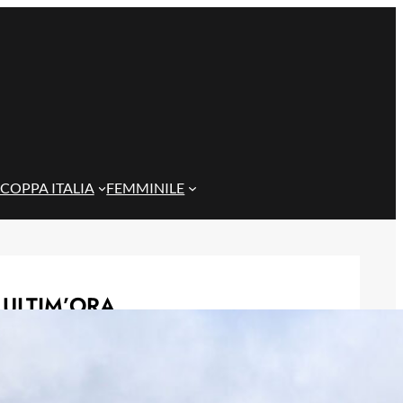
COPPA ITALIA
FEMMINILE
ULTIM’ORA
Rientra Østigård, il Genoa prepara il
trittico di sfide al Ferraris
6 Agosto 2026