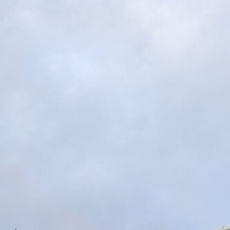
L’ex rossoblù Carparelli riparte dal
Cisano: nuova sfida a 50 anni
6 Agosto 2026
Genoa in lutto: è scomparso l’ex
allenatore Pippo Marchioro
6 Agosto 2026