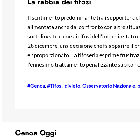
La rabbia dei tifosi
Il sentimento predominante tra i supporter del 
alimentata anche dal confronto con altre situaz
sottolineato come ai tifosi dell’Inter sia stato 
28 dicembre, una decisione che fa apparire il 
e sproporzionato. La tifoseria esprime frustra
l’ennesimo trattamento penalizzante subito nel 
#Genoa
, 
#Tifosi
, 
divieto
, 
Osservatorio Nazionale
, 
p
Genoa Oggi