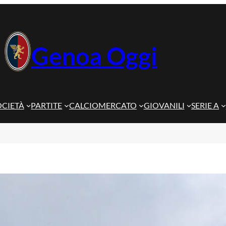
Genoa Oggi
OCIETÀ
PARTITE
CALCIOMERCATO
GIOVANILI
SERIE A