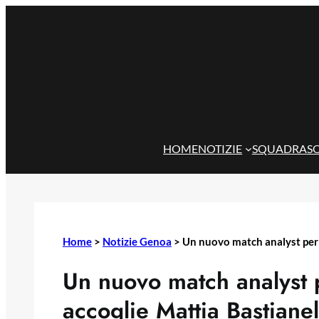
Vai
al
contenuto
HOME
NOTIZIE
SQUADRA
S
Home
>
Notizie Genoa
>
Un nuovo match analyst per D
Un nuovo match analyst 
accoglie Mattia Bastianel