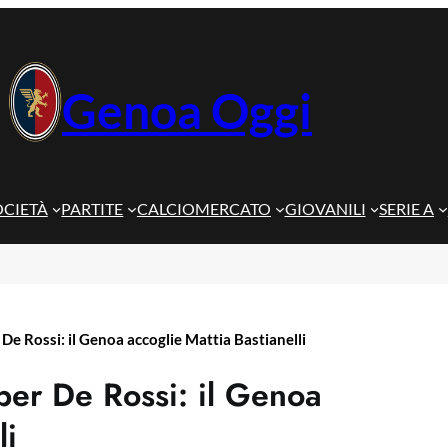
Genoa Oggi
OCIETÀ
PARTITE
CALCIOMERCATO
GIOVANILI
SERIE A
e Rossi: il Genoa accoglie Mattia Bastianelli
per De Rossi: il Genoa
li