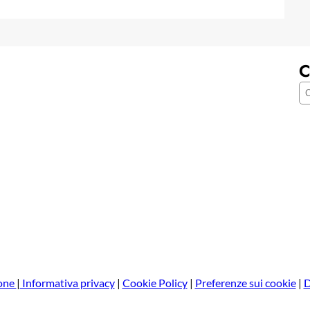
C
C
e
r
c
a
one
|
Informativa privacy
|
Cookie Policy
|
Preferenze sui cookie
|
D