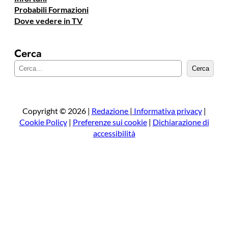
Probabili Formazioni
Dove vedere in TV
Cerca
C
Cerca
e
r
c
a
Copyright © 2026 |
Redazione
|
Informativa privacy
|
Cookie Policy
|
Preferenze sui cookie
|
Dichiarazione di
accessibilità