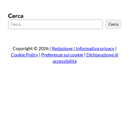
Cerca
C
Cerca
e
r
c
a
Copyright © 2026 |
Redazione
|
Informativa privacy
|
Cookie Policy
|
Preferenze sui cookie
|
Dichiarazione di
accessibilità