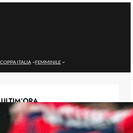
COPPA ITALIA
FEMMINILE
ULTIM’ORA
Il Genoa rifiuta un milione dal
Borussia Dortmund per il talento
Scaglione