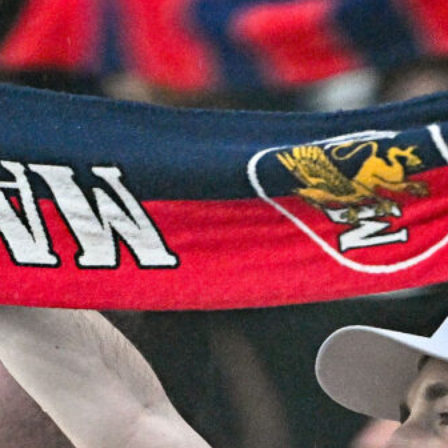
7 Agosto 2026
Genoa, l’ex van ’t Schip riparte dalla
Nazionale: è il nuovo ct del
Kazakistan
7 Agosto 2026
Corsa a tre per Piccoli, il Bologna
prova a superare il Genoa con
un’offerta definitiva
7 Agosto 2026