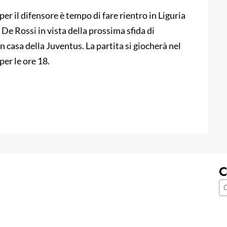
er il difensore è tempo di fare rientro in Liguria
De Rossi in vista della prossima sfida di
n casa della Juventus. La partita si giocherà nel
per le ore 18.
C
C
e
r