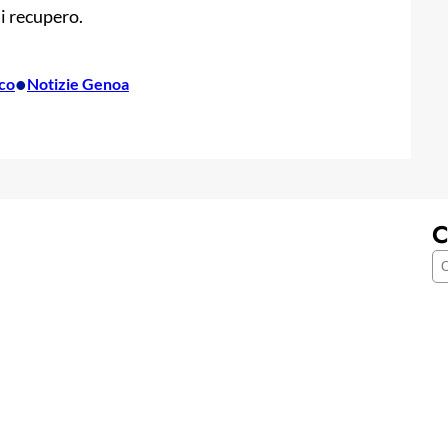
i recupero.
•
co
Notizie Genoa
C
C
e
r
c
a