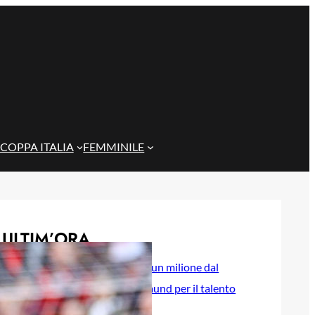
COPPA ITALIA
FEMMINILE
ULTIM’ORA
Il Genoa rifiuta un milione dal
Borussia Dortmund per il talento
Scaglione