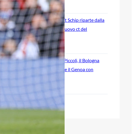
7 Agosto 2026
Genoa, l’ex van ’t Schip riparte dalla
Nazionale: è il nuovo ct del
Kazakistan
7 Agosto 2026
Corsa a tre per Piccoli, il Bologna
prova a superare il Genoa con
un’offerta definitiva
7 Agosto 2026