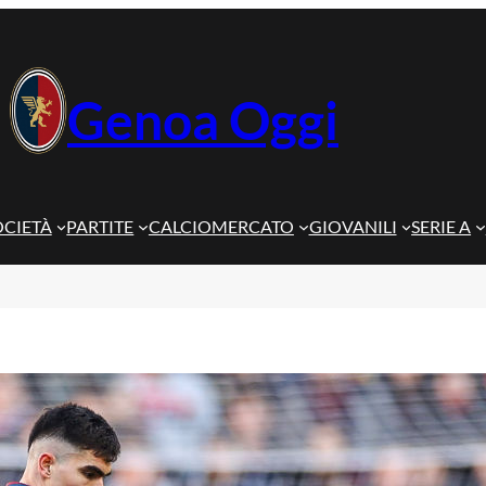
Genoa Oggi
OCIETÀ
PARTITE
CALCIOMERCATO
GIOVANILI
SERIE A