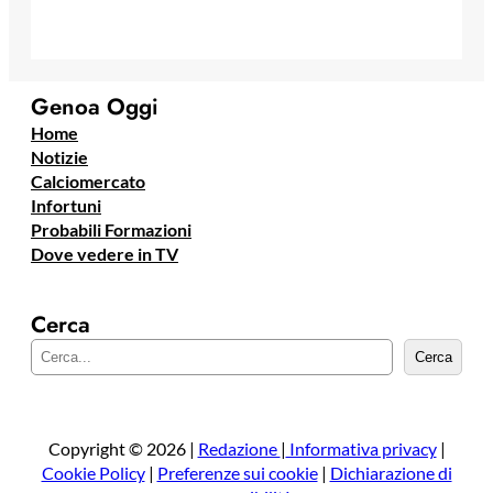
Genoa Oggi
Home
Notizie
Calciomercato
Infortuni
Probabili Formazioni
Dove vedere in TV
Cerca
C
Cerca
e
r
c
a
Copyright © 2026 |
Redazione
|
Informativa privacy
|
Cookie Policy
|
Preferenze sui cookie
|
Dichiarazione di