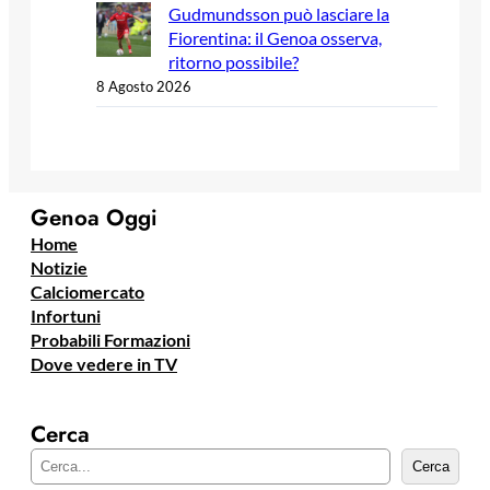
Gudmundsson può lasciare la
Fiorentina: il Genoa osserva,
ritorno possibile?
8 Agosto 2026
Genoa Oggi
Home
Notizie
Calciomercato
Infortuni
Probabili Formazioni
Dove vedere in TV
Cerca
C
Cerca
e