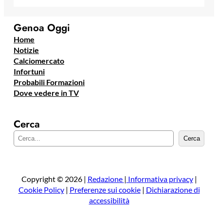
Genoa Oggi
Home
Notizie
Calciomercato
Infortuni
Probabili Formazioni
Dove vedere in TV
Cerca
C
Cerca
e
r
c
a
Copyright © 2026 |
Redazione
|
Informativa privacy
|
Cookie Policy
|
Preferenze sui cookie
|
Dichiarazione di
accessibilità