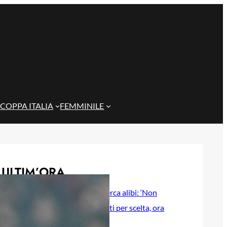
COPPA ITALIA
FEMMINILE
ULTIM’ORA
De Rossi non cerca alibi: ‘Non
eravamo brillanti per scelta, ora
testa alla Coppa Italia’