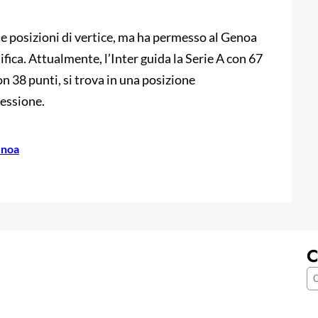
le posizioni di vertice, ma ha permesso al Genoa
ifica. Attualmente, l’Inter guida la Serie A con 67
on 38 punti, si trova in una posizione
cessione.
enoa
C
C
e