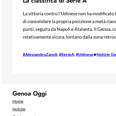
La classifica di Serie A
La vittoria contro l’Udinese non ha modificato 
di consolidare la propria posizione a metà class
punti, seguita da Napoli e Atalanta. Il Genoa, c
relativamente sicura, lontano dalla zona retro
•
#AlessandroZanoli
, 
#SerieA
, 
#Udinese
Notizie G
Genoa Oggi
Home
Notizie