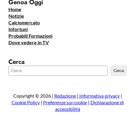
Genoa Oggi
Home
Notizie
Calciomercato
Infortuni
Probabili Formazioni
Dove vedere in TV
Cerca
C
Cerca
e
r
c
a
Copyright © 2026 |
Redazione
|
Informativa privacy
|
Cookie Policy
|
Preferenze sui cookie
|
Dichiarazione di
accessibilità