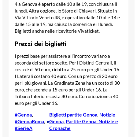
4 a Genova è aperto dalle 10 alle 19, con chiusura il
lunedì. Altra opzione, lo Store di Chiavari. Situato in
Via Vittorio Veneto 48, è operativo dalle 10 alle 14 e
dalle 15 alle 19, ma chiuso la domenica e il lunedì.
Biglietti anche nelle ricevitorie Vivaticket.
Prezzi dei biglietti
I prezzi base per assistere all’incontro variano a
seconda del settore scelto. Per i Distinti Centrali, il
costo è di 50 euro, ridotto a 25 euro per gli Under 16.
I Laterali costano 40 euro. Con un prezzo di 20 euro
per i più giovani. La Gradinata Zena ha un costo di 30
euro, che scende a 15 euro per gli Under 16. La
Tribuna Inferiore costa 80 euro. Con un’opzione a 40
euro per gli Under 16.
#Genoa
, 
Biglietti partite Genoa
, 
Notizie
#GenoaRoma
, 
Genoa
, 
Partite Genoa: Notizie e
•
#SerieA
Cronache