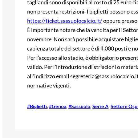
tagliandi sono disponibili al costo di 25 euro cia
non presenta restrizioni. I biglietti possono es
https://ticket.sassuolocalcio.it/
oppure presso l
È importante notare che la vendita per il Setto
novembre. Non sarà possibile acquistare bigliett
capienza totale del settore è di 4.000 posti e n
Per l’accesso allo stadio, è obbligatorio presen
valido. Per l’introduzione di striscioni o materi
all’indirizzo email segreteria@sassuolocalcio.i
normative vigenti.
#Biglietti
, 
#Genoa
, 
#Sassuolo
, 
Serie A
, 
Settore Ospi