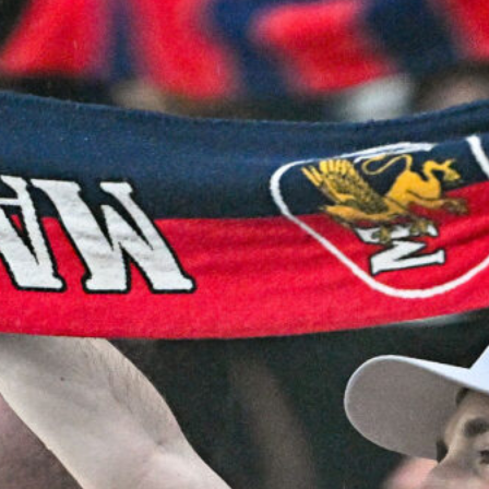
7 Agosto 2026
Scaglione lascia il Genoa, il Borussia
Dortmund continua a puntare sui
talenti italiani
7 Agosto 2026
Masini verso l’addio al Genoa, il
Frosinone offre 5 milioni per il
centrocampista
7 Agosto 2026