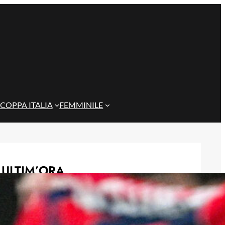
COPPA ITALIA
FEMMINILE
ULTIM’ORA
Genoa, idea Dallinga per l’attacco: la
chiave è un’operazione tra Bologna e
Fiorentina