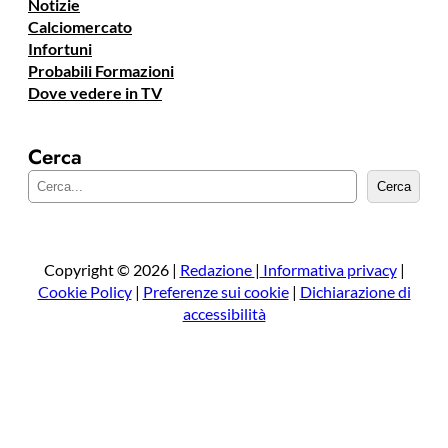
Notizie
Calciomercato
Infortuni
Probabili Formazioni
Dove vedere in TV
Cerca
C
Cerca
e
r
c
a
Copyright © 2026 |
Redazione
|
Informativa privacy
|
Cookie Policy
|
Preferenze sui cookie
|
Dichiarazione di
accessibilità