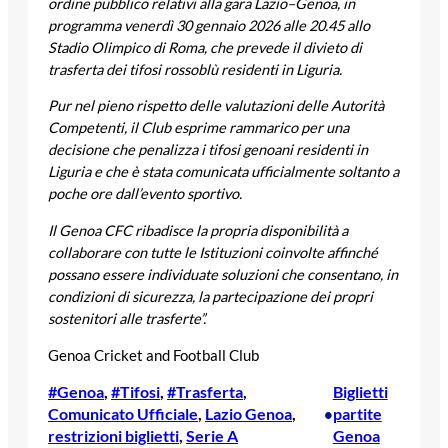
ordine pubblico relativi alla gara Lazio–Genoa, in
programma venerdì 30 gennaio 2026 alle 20.45 allo
Stadio Olimpico di Roma, che prevede il divieto di
trasferta dei tifosi rossoblù residenti in Liguria.
Pur nel pieno rispetto delle valutazioni delle Autorità
Competenti, il Club esprime rammarico per una
decisione che penalizza i tifosi genoani residenti in
Liguria e che è stata comunicata ufficialmente soltanto a
poche ore dall’evento sportivo.
Il Genoa CFC ribadisce la propria disponibilità a
collaborare con tutte le Istituzioni coinvolte affinché
possano essere individuate soluzioni che consentano, in
condizioni di sicurezza, la partecipazione dei propri
sostenitori alle trasferte”.
Genoa Cricket and Football Club
#Genoa
, 
#Tifosi
, 
#Trasferta
, 
Biglietti
Comunicato Ufficiale
, 
Lazio Genoa
, 
partite
•
restrizioni biglietti
, 
Serie A
Genoa