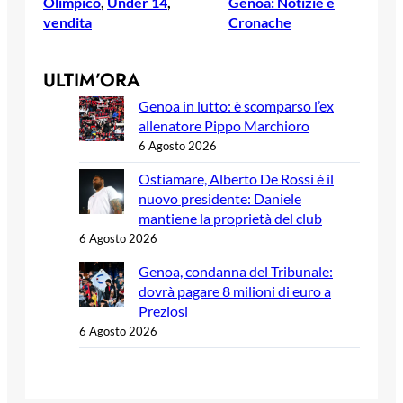
Olimpico
, 
Under 14
, 
Genoa: Notizie e
vendita
Cronache
ULTIM’ORA
Genoa in lutto: è scomparso l’ex
allenatore Pippo Marchioro
6 Agosto 2026
Ostiamare, Alberto De Rossi è il
nuovo presidente: Daniele
mantiene la proprietà del club
6 Agosto 2026
Genoa, condanna del Tribunale:
dovrà pagare 8 milioni di euro a
Preziosi
6 Agosto 2026