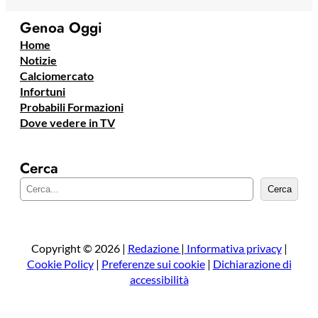
Genoa Oggi
Home
Notizie
Calciomercato
Infortuni
Probabili Formazioni
Dove vedere in TV
Cerca
C
Cerca
e
r
c
a
Copyright © 2026 |
Redazione
|
Informativa privacy
|
Cookie Policy
|
Preferenze sui cookie
|
Dichiarazione di
accessibilità