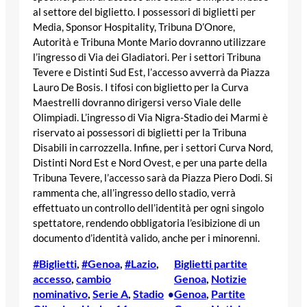
al settore del biglietto. I possessori di biglietti per
Media, Sponsor Hospitality, Tribuna D’Onore,
Autorità e Tribuna Monte Mario dovranno utilizzare
l’ingresso di Via dei Gladiatori. Per i settori Tribuna
Tevere e Distinti Sud Est, l’accesso avverrà da Piazza
Lauro De Bosis. I tifosi con biglietto per la Curva
Maestrelli dovranno dirigersi verso Viale delle
Olimpiadi. L’ingresso di Via Nigra-Stadio dei Marmi è
riservato ai possessori di biglietti per la Tribuna
Disabili in carrozzella. Infine, per i settori Curva Nord,
Distinti Nord Est e Nord Ovest, e per una parte della
Tribuna Tevere, l’accesso sarà da Piazza Piero Dodi. Si
rammenta che, all’ingresso dello stadio, verrà
effettuato un controllo dell’identità per ogni singolo
spettatore, rendendo obbligatoria l’esibizione di un
documento d’identità valido, anche per i minorenni.
#Biglietti
, 
#Genoa
, 
#Lazio
, 
Biglietti partite
accesso
, 
cambio
Genoa
, 
Notizie
nominativo
, 
Serie A
, 
Stadio
Genoa
, 
Partite
•