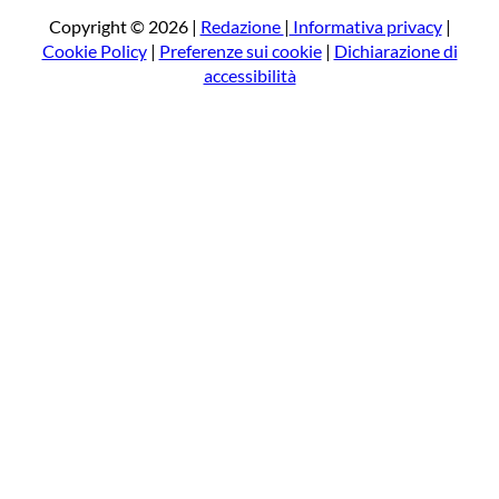
a
Copyright © 2026 |
Redazione
|
Informativa privacy
|
Cookie Policy
|
Preferenze sui cookie
|
Dichiarazione di
accessibilità