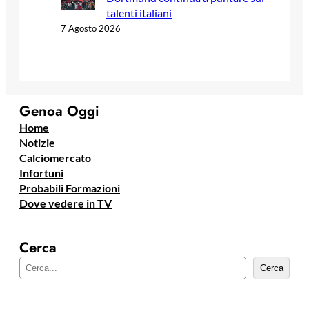
talenti italiani
7 Agosto 2026
Genoa Oggi
Home
Notizie
Calciomercato
Infortuni
Probabili Formazioni
Dove vedere in TV
Cerca
C
Cerca
e
r
c