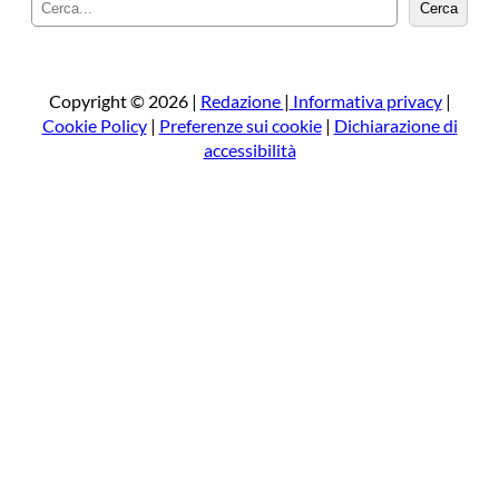
C
Cerca
e
r
c
a
Copyright © 2026 |
Redazione
|
Informativa privacy
|
Cookie Policy
|
Preferenze sui cookie
|
Dichiarazione di
accessibilità