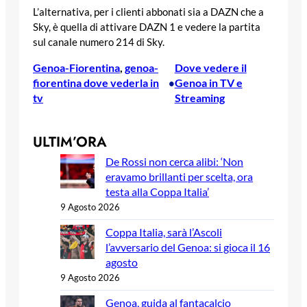
L’alternativa, per i clienti abbonati sia a DAZN che a
Sky, è quella di attivare DAZN 1 e vedere la partita
sul canale numero 214 di Sky.
Genoa-Fiorentina
, 
genoa-
Dove vedere il
fiorentina dove vederla in
Genoa in TV e
•
tv
Streaming
ULTIM’ORA
De Rossi non cerca alibi: ‘Non
eravamo brillanti per scelta, ora
testa alla Coppa Italia’
9 Agosto 2026
Coppa Italia, sarà l’Ascoli
l’avversario del Genoa: si gioca il 16
agosto
9 Agosto 2026
Genoa, guida al fantacalcio