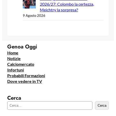
2026/27: Colombo la certezza,
Meichtry la sorpresa?
9 Agosto 2026
Genoa Oggi
Home
Notizie
Calciomercato
Infortuni
Probabili Formazioni
Dove vedere in TV
Cerca
C
Cerca
e
r