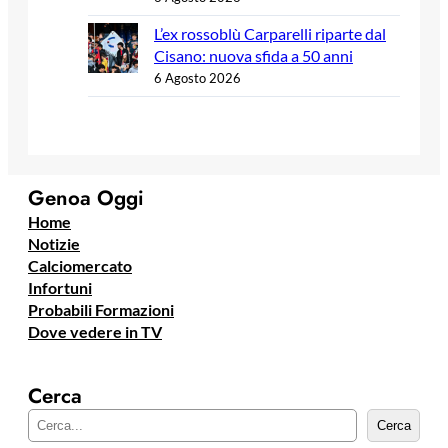
L’ex rossoblù Carparelli riparte dal
Cisano: nuova sfida a 50 anni
6 Agosto 2026
Genoa Oggi
Home
Notizie
Calciomercato
Infortuni
Probabili Formazioni
Dove vedere in TV
Cerca
C
Cerca
e