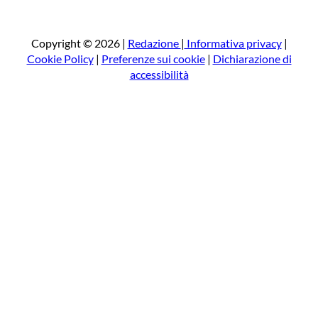
r
c
a
Copyright © 2026 |
Redazione
|
Informativa privacy
|
Cookie Policy
|
Preferenze sui cookie
|
Dichiarazione di
accessibilità