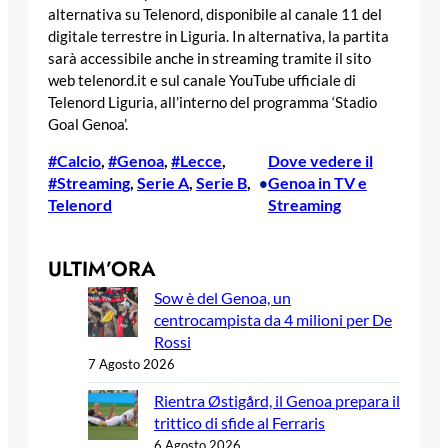
alternativa su Telenord, disponibile al canale 11 del
digitale terrestre in Liguria. In alternativa, la partita
sarà accessibile anche in streaming tramite il sito
web telenord.it e sul canale YouTube ufficiale di
Telenord Liguria, all’interno del programma ‘Stadio
Goal Genoa’.
#Calcio
, 
#Genoa
, 
#Lecce
, 
Dove vedere il
#Streaming
, 
Serie A
, 
Serie B
, 
Genoa in TV e
•
Telenord
Streaming
ULTIM’ORA
Sow è del Genoa, un
centrocampista da 4 milioni per De
Rossi
7 Agosto 2026
Rientra Østigård, il Genoa prepara il
trittico di sfide al Ferraris
6 Agosto 2026