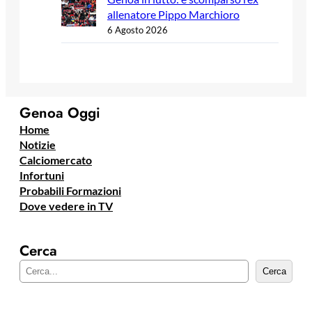
allenatore Pippo Marchioro
6 Agosto 2026
Genoa Oggi
Home
Notizie
Calciomercato
Infortuni
Probabili Formazioni
Dove vedere in TV
Cerca
C
Cerca
e
r