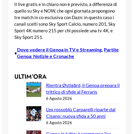
Il live gratis e in chiaro non è previsto, a differenza di
quello su Sky e NOW, che ogni giornata propongono
tre match in co-esclusiva con Dazn: in questo caso i
canali scelti sono Sky Sport Calcio, numero 201, Sky
Sport 4K numero 215 per chi possiede una tv 4K, e
Sky Sport 251.
Dove vedere il Genoa in TV e Streaming
, 
Partite
•
Genoa: Notizie e Cronache
ULTIM’ORA
Rientra Østigård, il Genoa prepara il
trittico di sfide al Ferraris
6 Agosto 2026
L’ex rossoblù Carparelli riparte dal
Cisano: nuova sfida a 50 anni
6 Agosto 2026
Genoa in lutto: è scomparso l’ex