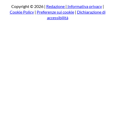
c
a
Copyright © 2026 |
Redazione
|
Informativa privacy
|
Cookie Policy
|
Preferenze sui cookie
|
Dichiarazione di
accessibilità