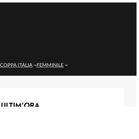
COPPA ITALIA
FEMMINILE
ULTIM’ORA
Genoa, idea Dallinga per l’attacco: la
chiave è un’operazione tra Bologna e
Fiorentina