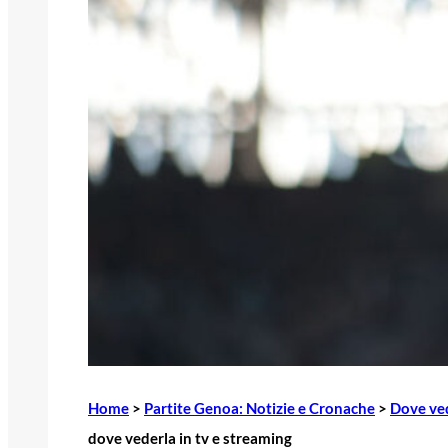
Home
>
Partite Genoa: Notizie e Cronache
>
Dove ved
dove vederla in tv e streaming