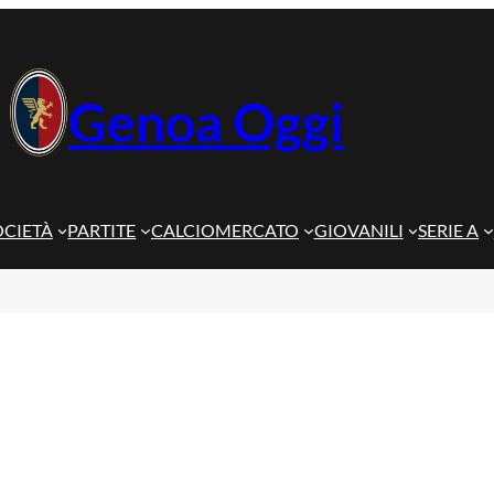
Genoa Oggi
OCIETÀ
PARTITE
CALCIOMERCATO
GIOVANILI
SERIE A