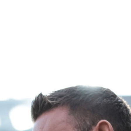
7 Agosto 2026
Scaglione lascia il Genoa, il Borussia
Dortmund continua a puntare sui
talenti italiani
7 Agosto 2026
Masini verso l’addio al Genoa, il
Frosinone offre 5 milioni per il
centrocampista
7 Agosto 2026