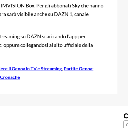
TIMVISION Box. Per gli abbonati Sky che hanno
ra sarà visibile anche su DAZN 1, canale
streaming su DAZN scaricando l’app per
 oppure collegandosi al sito ufficiale della
re il Genoa in TV e Streaming
, 
Partite Genoa:
e Cronache
C
C