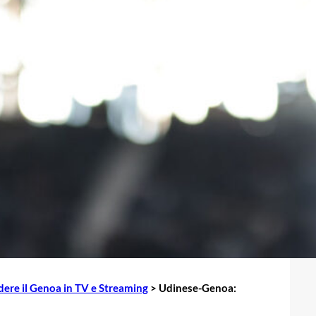
ere il Genoa in TV e Streaming
>
Udinese-Genoa: