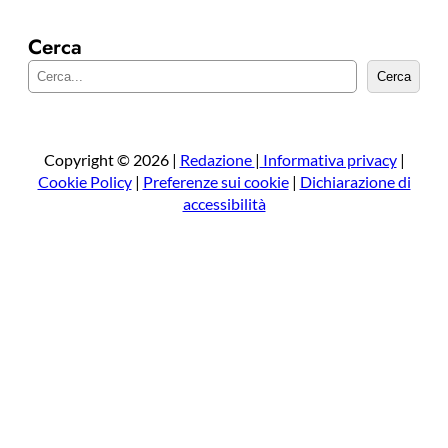
Cerca
C
Cerca
e
r
c
a
Copyright © 2026 |
Redazione
|
Informativa privacy
|
Cookie Policy
|
Preferenze sui cookie
|
Dichiarazione di
accessibilità