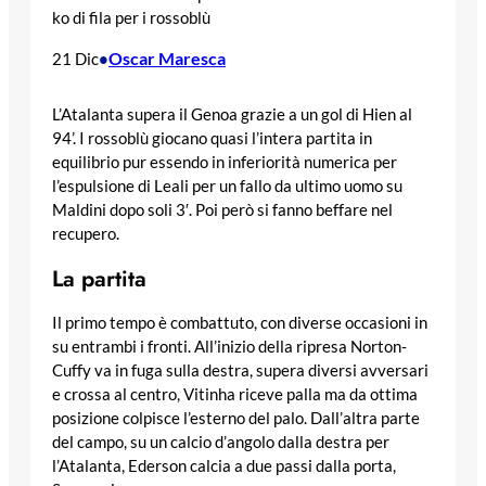
ko di fila per i rossoblù
Oscar Maresca
21 Dic
•
L’Atalanta supera il Genoa grazie a un gol di Hien al
94’. I rossoblù giocano quasi l’intera partita in
equilibrio pur essendo in inferiorità numerica per
l’espulsione di Leali per un fallo da ultimo uomo su
Maldini dopo soli 3′. Poi però si fanno beffare nel
recupero.
La partita
Il primo tempo è combattuto, con diverse occasioni in
su entrambi i fronti. All’inizio della ripresa Norton-
Cuffy va in fuga sulla destra, supera diversi avversari
e crossa al centro, Vitinha riceve palla ma da ottima
posizione colpisce l’esterno del palo. Dall’altra parte
del campo, su un calcio d’angolo dalla destra per
l’Atalanta, Ederson calcia a due passi dalla porta,