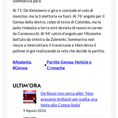
Sommariva para.
Al 71’ De Ketelaere si gira e conclude al volo di
mancino, ma la traiettoria va fuori. Al 76’ angolo per il
Genoa dalla destra, colpo di testa di Colombo, ma la
palla rimbalza a terra ed è deviata di nuovo in corner
da Carnesecchi. Al 94’ calcio d’angolo per l’Atalanta
battuto da sinistra da Zalewski, Sommariva non
riesce a intercettare il traversone e Hien devia il
pallone in gol realizzando la rete che decide la partita.
#Atalanta
, 
Partite Genoa: Notizie e
•
#Genoa
Cronache
ULTIM’ORA
De Rossi non cerca alibi: ‘Non
eravamo brillanti per scelta, ora
testa alla Coppa Italia’
9 Agosto 2026