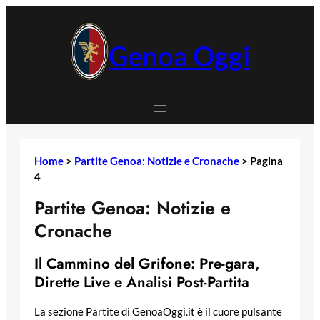
Vai
al
contenuto
Genoa Oggi
Home
>
Partite Genoa: Notizie e Cronache
>
Pagina
4
Partite Genoa: Notizie e
Cronache
Il Cammino del Grifone: Pre-gara,
Dirette Live e Analisi Post-Partita
La sezione Partite di GenoaOggi.it è il cuore pulsante