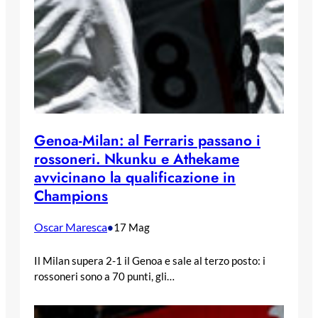
Genoa-Milan: al Ferraris passano i
rossoneri. Nkunku e Athekame
avvicinano la qualificazione in
Champions
Oscar Maresca
•
17 Mag
Il Milan supera 2-1 il Genoa e sale al terzo posto: i
rossoneri sono a 70 punti, gli…