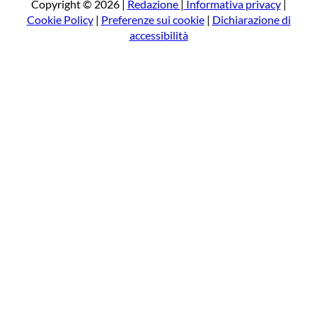
a
Copyright © 2026 |
Redazione
|
Informativa privacy
|
Cookie Policy
|
Preferenze sui cookie
|
Dichiarazione di
accessibilità