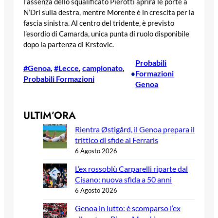
l’assenza dello squalificato Pierotti aprirà le porte a
N’Dri sulla destra, mentre Morente è in crescita per la
fascia sinistra. Al centro del tridente, è previsto
l’esordio di Camarda, unica punta di ruolo disponibile
dopo la partenza di Krstovic.
Probabili
#Genoa
, 
#Lecce
, 
campionato
, 
Formazioni
•
Probabili Formazioni
Genoa
ULTIM’ORA
Rientra Østigård, il Genoa prepara il
trittico di sfide al Ferraris
6 Agosto 2026
L’ex rossoblù Carparelli riparte dal
Cisano: nuova sfida a 50 anni
6 Agosto 2026
Genoa in lutto: è scomparso l’ex