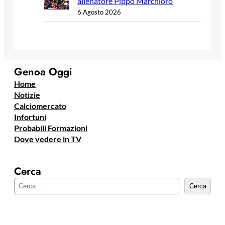
allenatore Pippo Marchioro
6 Agosto 2026
Genoa Oggi
Home
Notizie
Calciomercato
Infortuni
Probabili Formazioni
Dove vedere in TV
Cerca
C
Cerca
e
r
c