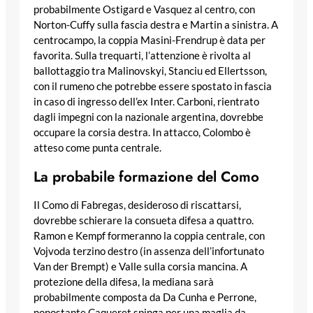
probabilmente Ostigard e Vasquez al centro, con
Norton-Cuffy sulla fascia destra e Martin a sinistra. A
centrocampo, la coppia Masini-Frendrup è data per
favorita. Sulla trequarti, l’attenzione è rivolta al
ballottaggio tra Malinovskyi, Stanciu ed Ellertsson,
con il rumeno che potrebbe essere spostato in fascia
in caso di ingresso dell’ex Inter. Carboni, rientrato
dagli impegni con la nazionale argentina, dovrebbe
occupare la corsia destra. In attacco, Colombo è
atteso come punta centrale.
La probabile formazione del Como
Il Como di Fabregas, desideroso di riscattarsi,
dovrebbe schierare la consueta difesa a quattro.
Ramon e Kempf formeranno la coppia centrale, con
Vojvoda terzino destro (in assenza dell’infortunato
Van der Brempt) e Valle sulla corsia mancina. A
protezione della difesa, la mediana sarà
probabilmente composta da Da Cunha e Perrone,
nonostante Caqueret spinga per una maglia da