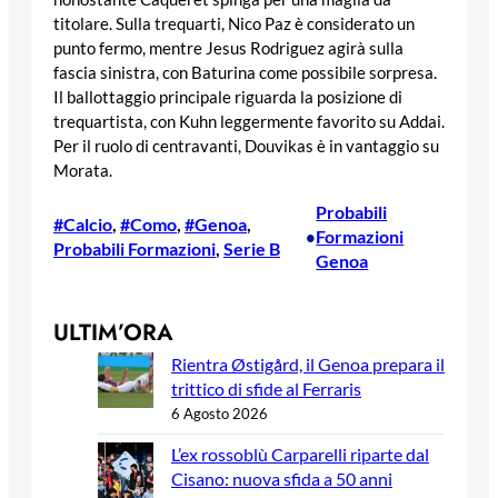
titolare. Sulla trequarti, Nico Paz è considerato un
punto fermo, mentre Jesus Rodriguez agirà sulla
fascia sinistra, con Baturina come possibile sorpresa.
Il ballottaggio principale riguarda la posizione di
trequartista, con Kuhn leggermente favorito su Addai.
Per il ruolo di centravanti, Douvikas è in vantaggio su
Morata.
Probabili
#Calcio
, 
#Como
, 
#Genoa
, 
Formazioni
•
Probabili Formazioni
, 
Serie B
Genoa
ULTIM’ORA
Rientra Østigård, il Genoa prepara il
trittico di sfide al Ferraris
6 Agosto 2026
L’ex rossoblù Carparelli riparte dal
Cisano: nuova sfida a 50 anni