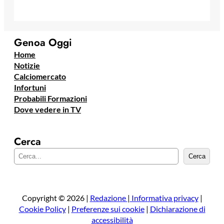
Genoa Oggi
Home
Notizie
Calciomercato
Infortuni
Probabili Formazioni
Dove vedere in TV
Cerca
C
Cerca
e
r
c
a
Copyright © 2026 |
Redazione
|
Informativa privacy
|
Cookie Policy
|
Preferenze sui cookie
|
Dichiarazione di
accessibilità