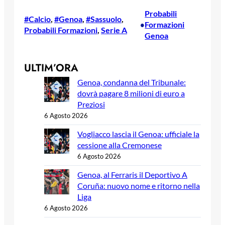
Probabili
#Calcio
, 
#Genoa
, 
#Sassuolo
, 
Formazioni
•
Probabili Formazioni
, 
Serie A
Genoa
ULTIM’ORA
Genoa, condanna del Tribunale:
dovrà pagare 8 milioni di euro a
Preziosi
6 Agosto 2026
Vogliacco lascia il Genoa: ufficiale la
cessione alla Cremonese
6 Agosto 2026
Genoa, al Ferraris il Deportivo A
Coruña: nuovo nome e ritorno nella
Liga
6 Agosto 2026