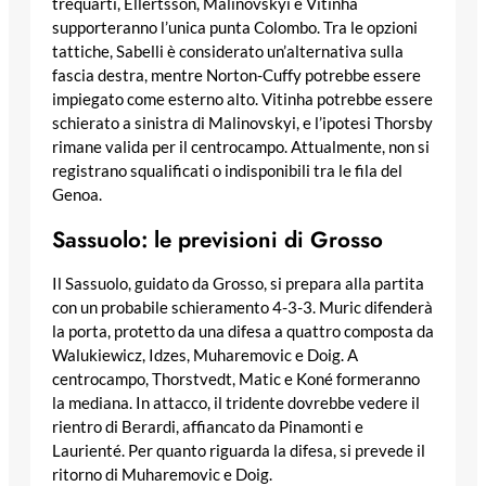
trequarti, Ellertsson, Malinovskyi e Vitinha
supporteranno l’unica punta Colombo. Tra le opzioni
tattiche, Sabelli è considerato un’alternativa sulla
fascia destra, mentre Norton-Cuffy potrebbe essere
impiegato come esterno alto. Vitinha potrebbe essere
schierato a sinistra di Malinovskyi, e l’ipotesi Thorsby
rimane valida per il centrocampo. Attualmente, non si
registrano squalificati o indisponibili tra le fila del
Genoa.
Sassuolo: le previsioni di Grosso
Il Sassuolo, guidato da Grosso, si prepara alla partita
con un probabile schieramento 4-3-3. Muric difenderà
la porta, protetto da una difesa a quattro composta da
Walukiewicz, Idzes, Muharemovic e Doig. A
centrocampo, Thorstvedt, Matic e Koné formeranno
la mediana. In attacco, il tridente dovrebbe vedere il
rientro di Berardi, affiancato da Pinamonti e
Laurienté. Per quanto riguarda la difesa, si prevede il
ritorno di Muharemovic e Doig.